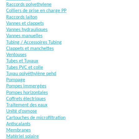
Raccords polyethylene
Colliers de prise en charge PP
Raccords laiton
Vannes et clappets
Vannes hydrauliques
Vannes manuelles
Tubing / Accessoires Tubing
Clappets et manchettes
Ventouses
Tubes et Tuyaux
Tubes PVC et colle
Tuyau polyéthylène pehd
Pompage
Pompes immergées
Pompes horizontales
Coffrets électriques
Traitement des eaux
Unité d’osmose
Cartouches de microfiltration
Antiscalants
Membranes
Matèriel solaire