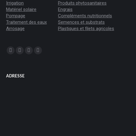
Irrigation
Produits phytosanitaires
Matériel solaire
Engrais
Pompage
Compléments nutritionnels
Traitement des eaux
Semences et substrats
Arrosage
Plastiques et filets agricoles
Trouvez nous sur :
La
La
La
La
page
page
page
page
Facebook
YouTube
LinkedIn
Instagram
ADRESSE
s'ouvre
s'ouvre
s'ouvre
s'ouvre
dans
dans
dans
dans
une
une
une
une
nouvelle
nouvelle
nouvelle
nouvelle
fenêtre
fenêtre
fenêtre
fenêtre