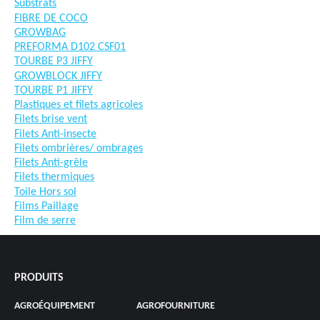
Substrats
FIBRE DE COCO
GROWBAG
PREFORMA D102 CSF01
TOURBE P3 JIFFY
GROWBLOCK JIFFY
TOURBE P1 JIFFY
Plastiques et filets agricoles
Filets brise vent
Filets Anti-insecte
Filets ombrières/ ombrages
Filets Anti-grêle
Filets thermiques
Toile Hors sol
Films Paillage
Film de serre
PRODUITS
AGROÉQUIPEMENT
AGROFOURNITURE