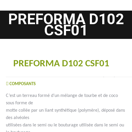
PREFORMA D102
CSF01
Vous êtes ici :
PREFORMA D102 CSF01
COMPOSANTS
C’est un terreau formé d’un mélange de tourbe et de coco
sous forme de
motte collée par un liant synthétique (polymère), déposé dans
des alvéoles
utilisées dans le semi ou le bouturage utilisée dans le semi ou