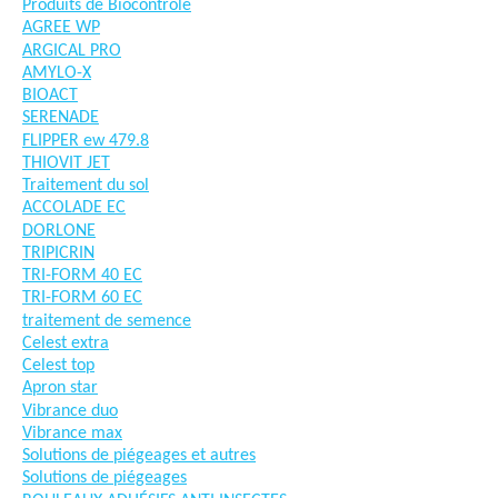
Produits de Biocontrôle
AGREE WP
ARGICAL PRO
AMYLO-X
BIOACT
SERENADE
FLIPPER ew 479.8
THIOVIT JET
Traitement du sol
ACCOLADE EC
DORLONE
TRIPICRIN
TRI-FORM 40 EC
TRI-FORM 60 EC
traitement de semence
Celest extra
Celest top
Apron star
Vibrance duo
Vibrance max
Solutions de piégeages et autres
Solutions de piégeages