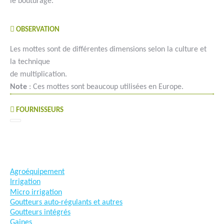
le bouturage.
OBSERVATION
Les mottes sont de différentes dimensions selon la culture et
la technique
de multiplication.
Note
: Ces mottes sont beaucoup utilisées en Europe.
FOURNISSEURS
#goutteàgoutte #microirrigation #irrigation #agriculture
#semences #phyto #engrais
Agroéquipement
Irrigation
Micro irrigation
Goutteurs auto-régulants et autres
Goutteurs intégrés
Gaines