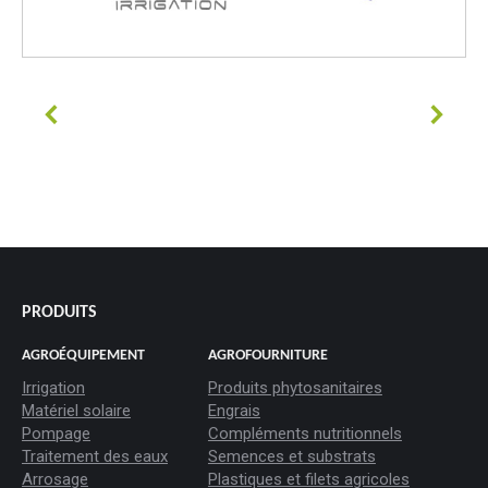
#goutteàgoutte #microirrigation #irrigation #agriculture
#semences #phyto #engrais
PRODUITS
AGROÉQUIPEMENT
AGROFOURNITURE
Irrigation
Produits phytosanitaires
Matériel solaire
Engrais
Pompage
Compléments nutritionnels
Traitement des eaux
Semences et substrats
Arrosage
Plastiques et filets agricoles