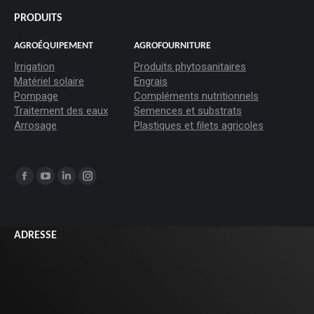
PRODUITS
AGROÉQUIPEMENT
AGROFOURNITURE
Irrigation
Produits phytosanitaires
Matériel solaire
Engrais
Pompage
Compléments nutritionnels
Traitement des eaux
Semences et substrats
Arrosage
Plastiques et filets agricoles
Trouvez nous sur :
La
La
La
La
page
page
page
page
Facebook
YouTube
LinkedIn
Instagram
ADRESSE
s'ouvre
s'ouvre
s'ouvre
s'ouvre
dans
dans
dans
dans
une
une
une
une
nouvelle
nouvelle
nouvelle
nouvelle
fenêtre
fenêtre
fenêtre
fenêtre