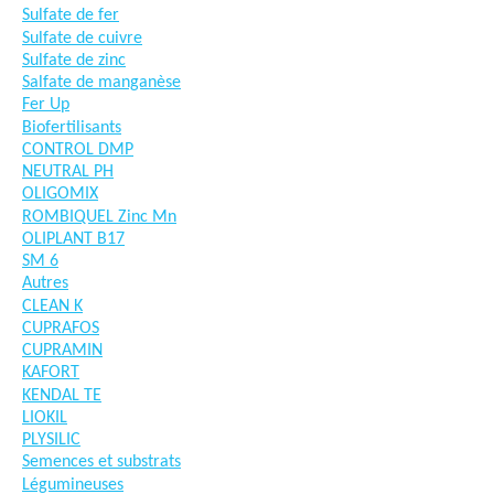
Sulfate de fer
Sulfate de cuivre
Sulfate de zinc
Salfate de manganèse
Fer Up
Biofertilisants
CONTROL DMP
NEUTRAL PH
OLIGOMIX
ROMBIQUEL Zinc Mn
OLIPLANT B17
SM 6
Autres
CLEAN K
CUPRAFOS
CUPRAMIN
KAFORT
KENDAL TE
LIOKIL
PLYSILIC
Semences et substrats
Légumineuses