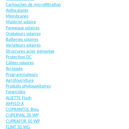
Cartouches de microfiltration
Antiscalants
Membranes
Matèriel solaire
Panneaux solaires
Onduleurs solaires
Batteries solaires
Variateurs solaires
Strucrures acier galvanisé
Protection DC
Câbles solaires
Arrosage
Programmateurs
Agrofourniture
Produits phytosanitaires
Fongicides
ALIETTE Flash
AMYLO-X
COPRANTOL Bleu
CUPERVAL 20 WP
CUPRAFOR 50 WP
FLINT 50 WG