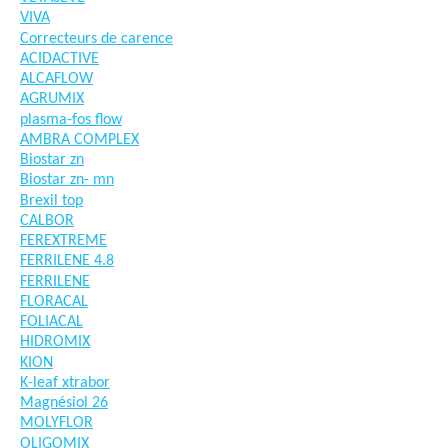
VIVA
Correcteurs de carence
ACIDACTIVE
ALCAFLOW
AGRUMIX
plasma-fos flow
AMBRA COMPLEX
Biostar zn
Biostar zn- mn
Brexil top
CALBOR
FEREXTREME
FERRILENE 4.8
FERRILENE
FLORACAL
FOLIACAL
HIDROMIX
KION
K-leaf xtrabor
Magnésiol 26
MOLYFLOR
OLIGOMIX