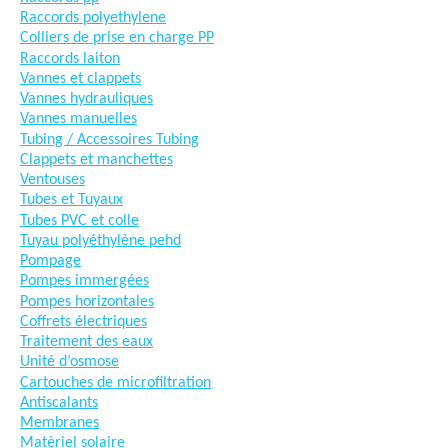
Raccords polyethylene
Colliers de prise en charge PP
Raccords laiton
Vannes et clappets
Vannes hydrauliques
Vannes manuelles
Tubing / Accessoires Tubing
Clappets et manchettes
Ventouses
Tubes et Tuyaux
Tubes PVC et colle
Tuyau polyéthylène pehd
Pompage
Pompes immergées
Pompes horizontales
Coffrets électriques
Traitement des eaux
Unité d’osmose
Cartouches de microfiltration
Antiscalants
Membranes
Matèriel solaire