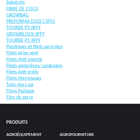
Substrats
FIBRE DE COCO
GROWBAG
PREFORMA D102 CSF01
TOURBE P3 JIFFY
GROWBLOCK JIFFY
TOURBE P1 JIFFY
Plastiques et filets agricoles
Filets brise vent
Filets Anti-insecte
Filets ombrières/ ombrages
Filets Anti-grêle
Filets thermiques
Toile Hors sol
Films Paillage
Film de serre
PRODUITS
AGROÉQUIPEMENT
AGROFOURNITURE