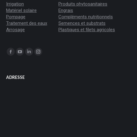
Irrigation
Produits phytosanitaires
Matériel solaire
Engrais
Pompage
Compléments nutritionnels
Traitement des eaux
Semences et substrats
Arrosage
Plastiques et filets agricoles
Trouvez nous sur :
La
La
La
La
page
page
page
page
Facebook
YouTube
LinkedIn
Instagram
ADRESSE
s'ouvre
s'ouvre
s'ouvre
s'ouvre
dans
dans
dans
dans
une
une
une
une
nouvelle
nouvelle
nouvelle
nouvelle
fenêtre
fenêtre
fenêtre
fenêtre