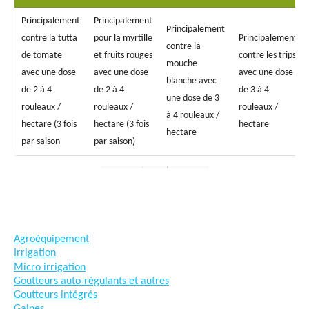
Principalement
Principalement
Principalement
contre la tutta
pour la myrtille
Principalement
contre la
de tomate
et fruits rouges
contre les trips
mouche
avec une dose
avec une dose
avec une dose
blanche avec
de 2 à 4
de 2 à 4
de 3 à 4
une dose de 3
rouleaux /
rouleaux /
rouleaux /
à 4 rouleaux /
hectare (3 fois
hectare (3 fois
hectare
hectare
par saison
par saison)
#goutteàgoutte #microirrigation #irrigation #agriculture
#semences #phyto #engrais
Agroéquipement
Irrigation
Micro irrigation
Goutteurs auto-régulants et autres
Goutteurs intégrés