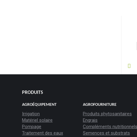
PRODUITS
AGROÉQUIPEMENT
AGROFOURNITURE
Irrigation
Produits phytosanitaires
Matériel solaire
Engrais
Pompage
Compléments nutritionnel
Traitement des eaux
Semences et substrats