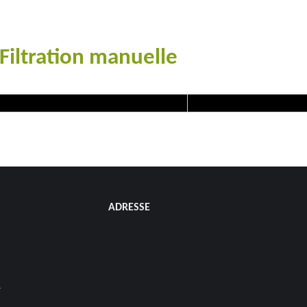
Filtration manuelle
#goutteàgoutte #microirrigation #irrigation #agriculture #semences
ADRESSE
s