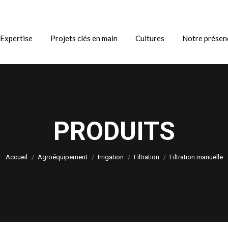
Expertise
Projets clés en main
Cultures
Notre présen
PRODUITS
Vous êtes ici :
Accueil
Agroéquipement
Irrigation
Filtration
Filtration manuelle