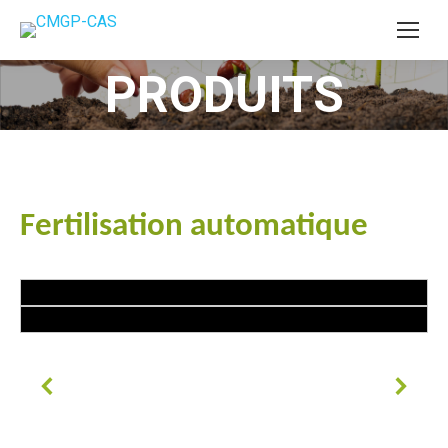
PRODUITS
Vous êtes ici :
Fertilisation automatique
#goutteàgoutte #microirrigation #irrigation #agriculture
#semences #phyto #engrais