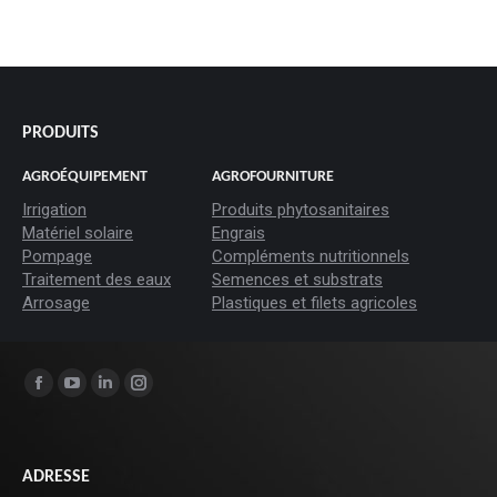
PRODUITS
AGROÉQUIPEMENT
AGROFOURNITURE
Irrigation
Produits phytosanitaires
Matériel solaire
Engrais
Pompage
Compléments nutritionnels
Traitement des eaux
Semences et substrats
Arrosage
Plastiques et filets agricoles
Trouvez nous sur :
La
La
La
La
page
page
page
page
Facebook
YouTube
LinkedIn
Instagram
ADRESSE
s'ouvre
s'ouvre
s'ouvre
s'ouvre