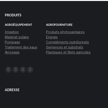
PRODUITS
AGROÉQUIPEMENT
AGROFOURNITURE
Irrigation
Produits phytosanitaires
Matériel solaire
Engrais
Pompage
Compléments nutritionnels
Traitement des eaux
Semences et substrats
Arrosage
Plastiques et filets agricoles
Trouvez nous sur :
La
La
La
La
page
page
page
page
Facebook
YouTube
LinkedIn
Instagram
ADRESSE
s'ouvre
s'ouvre
s'ouvre
s'ouvre
dans
dans
dans
dans
une
une
une
une