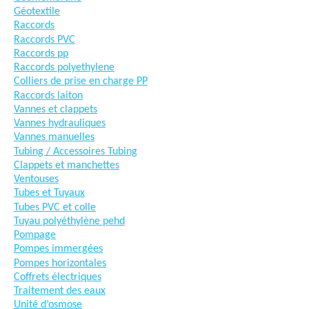
Géotextile
Raccords
Raccords PVC
Raccords pp
Raccords polyethylene
Colliers de prise en charge PP
Raccords laiton
Vannes et clappets
Vannes hydrauliques
Vannes manuelles
Tubing / Accessoires Tubing
Clappets et manchettes
Ventouses
Tubes et Tuyaux
Tubes PVC et colle
Tuyau polyéthylène pehd
Pompage
Pompes immergées
Pompes horizontales
Coffrets électriques
Traitement des eaux
Unité d’osmose