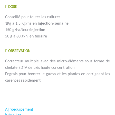
DOSE
Conseillé pour toutes les cultures
1Kg à 1,5 Kg/ha en
injection
/semaine
150 g/ha/Jour/
injection
50 g à 80 g/hl en
foliaire
OBSERVATION
Correcteur multiple avec des micro-éléments sous forme de
chélate EDTA de très haute concentration.
Engrais pour booster le gazon et les plantes en corrigeant les
carences rapidement
#goutteàgoutte #microirrigation #irrigation #agriculture
#semences #phyto #engrais
Agroéquipement
Irrigation