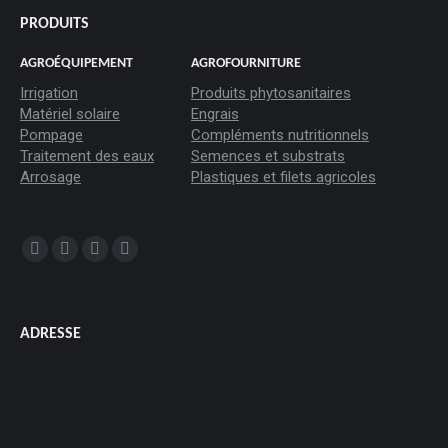
PRODUITS
AGROÉQUIPEMENT
AGROFOURNITURE
Irrigation
Produits phytosanitaires
Matériel solaire
Engrais
Pompage
Compléments nutritionnels
Traitement des eaux
Semences et substrats
Arrosage
Plastiques et filets agricoles
Trouvez nous sur :
La
La
La
La
page
page
page
page
Facebook
YouTube
LinkedIn
Instagram
ADRESSE
s'ouvre
s'ouvre
s'ouvre
s'ouvre
dans
dans
dans
dans
une
une
une
une
nouvelle
nouvelle
nouvelle
nouvelle
fenêtre
fenêtre
fenêtre
fenêtre