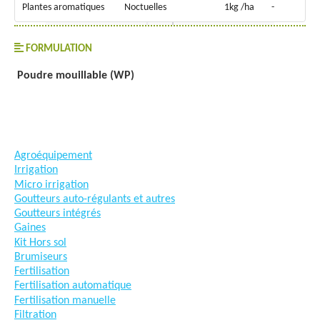
Plantes aromatiques
Noctuelles
1kg /ha
-
FORMULATION
Poudre mouillable (WP)
#goutteàgoutte #microirrigation #irrigation #agriculture
#semences #phyto #engrais
Agroéquipement
Irrigation
Micro irrigation
Goutteurs auto-régulants et autres
Goutteurs intégrés
Gaines
Kit Hors sol
Brumiseurs
Fertilisation
Fertilisation automatique
Fertilisation manuelle
Filtration