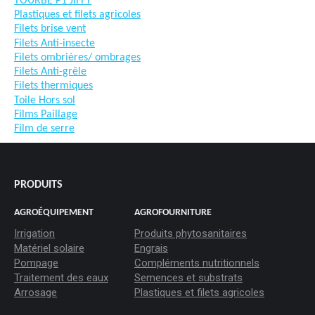
TOURBE P1 JIFFY
Plastiques et filets agricoles
Filets brise vent
Filets Anti-insecte
Filets ombrières/ ombrages
Filets Anti-grêle
Filets thermiques
Toile Hors sol
Films Paillage
Film de serre
PRODUITS
AGROÉQUIPEMENT
AGROFOURNITURE
Irrigation
Produits phytosanitaires
Matériel solaire
Engrais
Pompage
Compléments nutritionnels
Traitement des eaux
Semences et substrats
Arrosage
Plastiques et filets agricoles