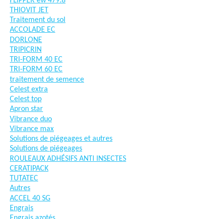
FLIPPER ew 479.8
THIOVIT JET
Traitement du sol
ACCOLADE EC
DORLONE
TRIPICRIN
TRI-FORM 40 EC
TRI-FORM 60 EC
traitement de semence
Celest extra
Celest top
Apron star
Vibrance duo
Vibrance max
Solutions de piégeages et autres
Solutions de piégeages
ROULEAUX ADHÉSIFS ANTI INSECTES
CERATIPACK
TUTATEC
Autres
ACCEL 40 SG
Engrais
Engrais azotés