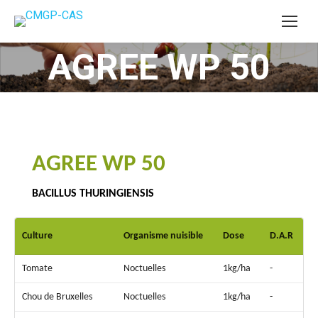
AGREE WP 50
Vous êtes ici :
AGREE WP 50
BACILLUS THURINGIENSIS
Culture
Organisme nuisible
Dose
D.A.R
Tomate
Noctuelles
1kg/ha
-
Chou de Bruxelles
Noctuelles
1kg/ha
-