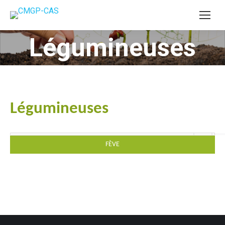
Légumineuses
Vous êtes ici :
Légumineuses
FÈVE
#goutteàgoutte #microirrigation #irrigation #agriculture
#semences #phyto #engrais