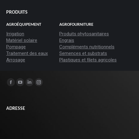
PRODUITS
AGROÉQUIPEMENT
AGROFOURNITURE
Irrigation
Produits phytosanitaires
Matériel solaire
Engrais
Pompage
Compléments nutritionnels
Traitement des eaux
Semences et substrats
Arrosage
Plastiques et filets agricoles
Trouvez nous sur :
La
La
La
La
page
page
page
page
Facebook
YouTube
LinkedIn
Instagram
ADRESSE
s'ouvre
s'ouvre
s'ouvre
s'ouvre
dans
dans
dans
dans
une
une
une
une
nouvelle
nouvelle
nouvelle
nouvelle