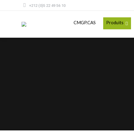
+212 (0)5 22 49 56 10
CMGP.CAS
Produits