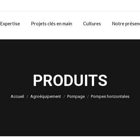
Expertise
Projets clés en main
Cultures
Notre présen
PRODUITS
Vous êtes ici :
Accueil
Agroéquipement
Pompage
Pompes horizontales