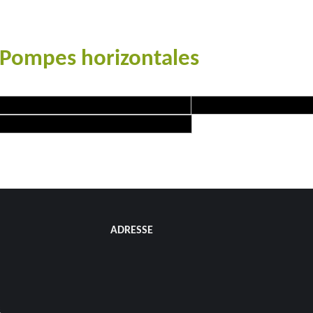
Pompes horizontales
#goutteàgoutte #microirrigation #irrigation #agriculture #semences
ADRESSE
s