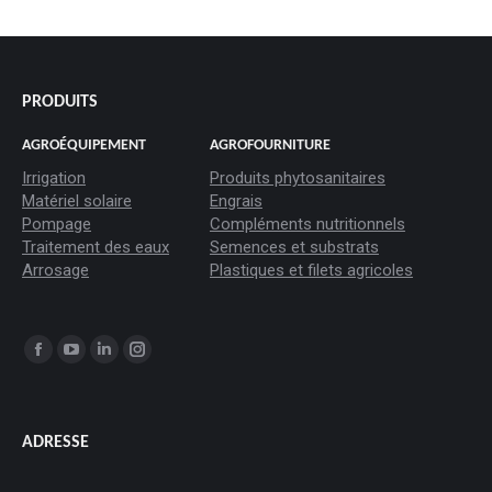
PRODUITS
AGROÉQUIPEMENT
AGROFOURNITURE
Irrigation
Produits phytosanitaires
Matériel solaire
Engrais
Pompage
Compléments nutritionnels
Traitement des eaux
Semences et substrats
Arrosage
Plastiques et filets agricoles
Trouvez nous sur :
La
La
La
La
page
page
page
page
Facebook
YouTube
LinkedIn
Instagram
ADRESSE
s'ouvre
s'ouvre
s'ouvre
s'ouvre
dans
dans
dans
dans