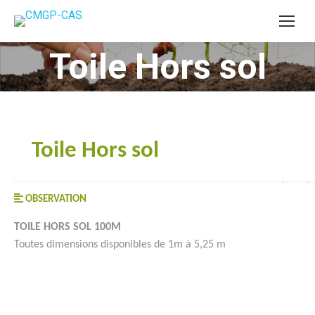
Toile Hors sol
Vous êtes ici :
Toile Hors sol
OBSERVATION
TOILE HORS SOL 100M
Toutes dimensions disponibles de 1m à 5,25 m
#goutteàgoutte #microirrigation #irrigation #agriculture
#semences #phyto #engrais