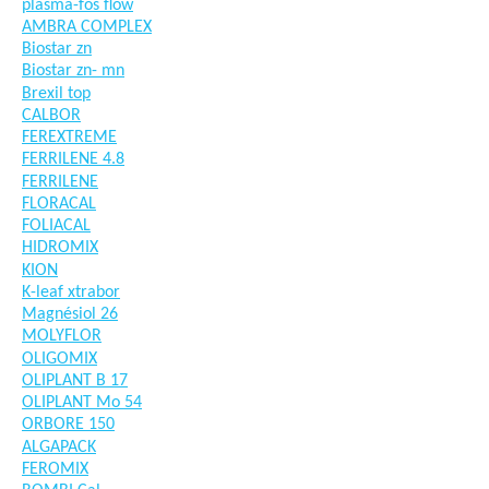
plasma-fos flow
AMBRA COMPLEX
Biostar zn
Biostar zn- mn
Brexil top
CALBOR
FEREXTREME
FERRILENE 4.8
FERRILENE
FLORACAL
FOLIACAL
HIDROMIX
KION
K-leaf xtrabor
Magnésiol 26
MOLYFLOR
OLIGOMIX
OLIPLANT B 17
OLIPLANT Mo 54
ORBORE 150
ALGAPACK
FEROMIX