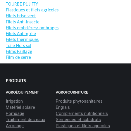
TOURBE P1 JIFFY
Plastiques et filets agricoles
Filets brise vent
Filets Anti-insecte
Filets ombrières/ ombrages
Filets Anti-grêle
Filets thermiques
Toile Hors sol
Films Paillage
Film de serre
PRODUITS
AGROÉQUIPEMENT
AGROFOURNITURE
Irrigation
Produits phytosanitaires
Matériel solaire
Engrais
Pompage
Compléments nutritionnels
Traitement des eaux
Semences et substrats
Arrosage
Plastiques et filets agricoles