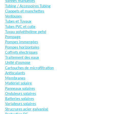
Vannes manuelles
Tubing / Accessoires Tubing
Clappets et manchettes
Ventouses
Tubes et Tuyaux
Tubes PVC et colle
Tuyau polyéthylène pehd
Pompage
Pompes immergées
Pompes horizontales
Coffrets électriques
Traitement des eaux
Unité d’osmose
Cartouches de microfiltration
Antiscalants
Membranes
Matèriel solaire
Panneaux solaires
Onduleurs solaires
Batteries solaires
Variateurs solaires
Strucrures acier galvanisé