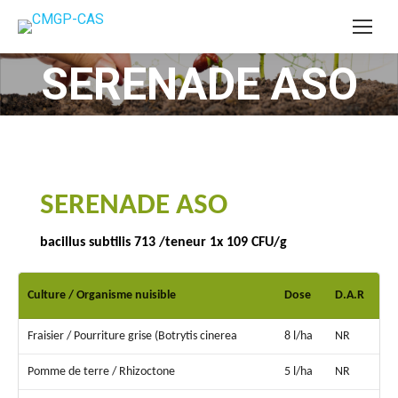
SERENADE ASO
Vous êtes ici :
SERENADE ASO
bacillus subtilis 713 /teneur 1x 109 CFU/g
Culture / Organisme nuisible
Dose
D.A.R
Fraisier / Pourriture grise (Botrytis cinerea
8 l/ha
NR
Pomme de terre / Rhizoctone
5 l/ha
NR