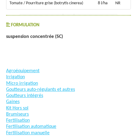
Tomate / Pourriture grise (botrytis cinerea)
8 l/ha
NR
FORMULATION
suspension concentrée (SC)
#goutteàgoutte #microirrigation #irrigation #agriculture
#semences #phyto #engrais
Agroéquipement
Irrigation
Micro irrigation
Goutteurs auto-régulants et autres
Goutteurs intégrés
Gaines
Kit Hors sol
Brumiseurs
Fertilisation
Fertilisation automatique
Fertilisation manuelle