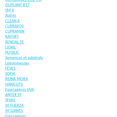
OLIPLANT B17
SM 6
Autres
CLEAN K
CUPRAFOS
CUPRAMIN
KAFORT
KENDAL TE
LIOKIL
PLYSILIC
Semences et substrats
Légumineuses
FÈVES
SOFIA
REINA MORA
HARICOTS
Fourragères HVA
ANTEX SY
SF681
SY FUERZA
SY GIANTS
Fourragères