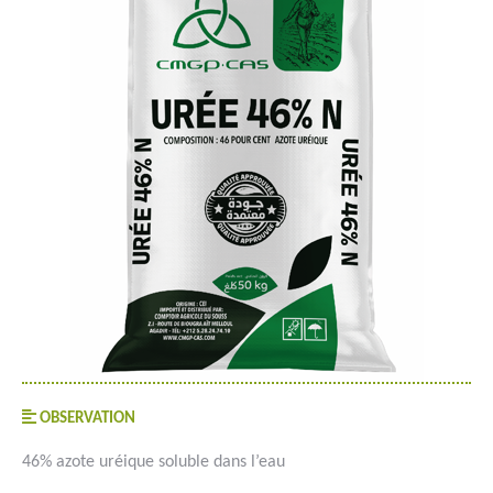
OBSERVATION
46% azote uréique soluble dans l’eau
#goutteàgoutte #microirrigation #irrigation #agriculture