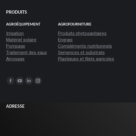
PRODUITS
AGROÉQUIPEMENT
AGROFOURNITURE
Irrigation
Produits phytosanitaires
Matériel solaire
Engrais
Pompage
Compléments nutritionnels
Traitement des eaux
Semences et substrats
Arrosage
Plastiques et filets agricoles
Trouvez nous sur :
La
La
La
La
page
page
page
page
Facebook
YouTube
LinkedIn
Instagram
ADRESSE
s'ouvre
s'ouvre
s'ouvre
s'ouvre
dans
dans
dans
dans
une
une
une
une
nouvelle
nouvelle
nouvelle
nouvelle