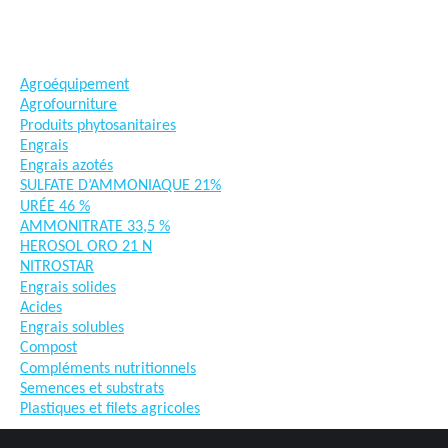
#semences #phyto #engrais
Agroéquipement
Agrofourniture
Produits phytosanitaires
Engrais
Engrais azotés
SULFATE D’AMMONIAQUE 21%
URÉE 46 %
AMMONITRATE 33,5 %
HEROSOL ORO 21 N
NITROSTAR
Engrais solides
Acides
Engrais solubles
Compost
Compléments nutritionnels
Semences et substrats
Plastiques et filets agricoles