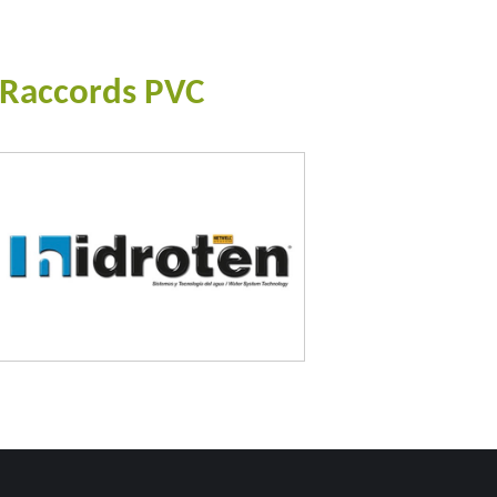
Raccords PVC
#goutteàgoutte #microirrigation #irrigation #agriculture #semences