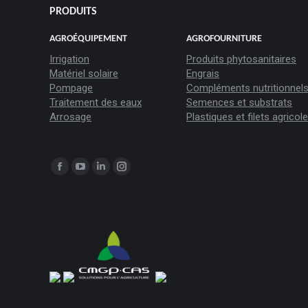
PRODUITS
AGROÉQUIPEMENT
AGROFOURNITURE
Irrigation
Produits phytosanitaires
Matériel solaire
Engrais
Pompage
Compléments nutritionnel
Traitement des eaux
Semences et substrats
Arrosage
Plastiques et filets agricol
Trouvez nous sur :
La
La
La
La
page
page
page
page
Facebook
YouTube
LinkedIn
Instagram
s'ouvre
s'ouvre
s'ouvre
s'ouvre
dans
dans
dans
dans
une
une
une
une
nouvelle
nouvelle
nouvelle
nouvelle
fenêtre
fenêtre
fenêtre
fenêtre