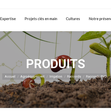
Expertise
Projets clés en main
Cultures
Notre présen
PRODUITS
Vous êtes ici :
Accueil
Agroéquipement
Irrigation
Raccords
Raccords PVC