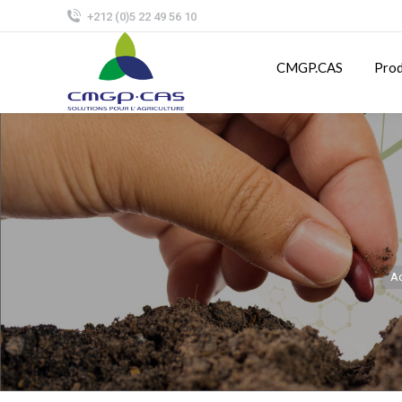
+212 (0)5 22 49 56 10
CMGP.CAS
Prod
Ac