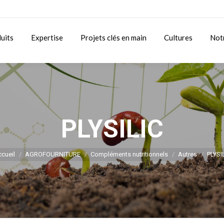
uits
Expertise
Projets clés en main
Cultures
Not
PLYSILIC
Vous êtes ici :
cueil
AGROFOURNITURE
Compléments nutritionnels
Autres
PLYSI