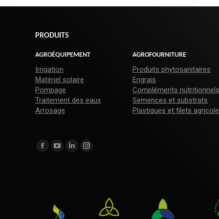
PRODUITS
AGROÉQUIPEMENT
AGROFOURNITURE
Irrigation
Produits phytosanitaires
Matériel solaire
Engrais
Pompage
Compléments nutritionnel
Traitement des eaux
Semences et substrats
Arrosage
Plastiques et filets agricol
Trouvez nous sur :
La
La
La
La
page
page
page
page
Facebook
YouTube
LinkedIn
Instagram
s'ouvre
s'ouvre
s'ouvre
s'ouvre
dans
dans
dans
dans
une
une
une
une