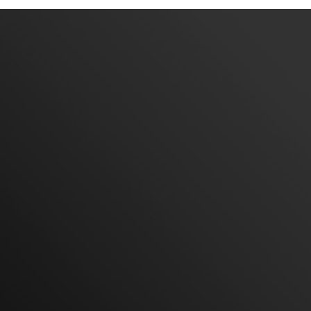
 #phyto #engrais