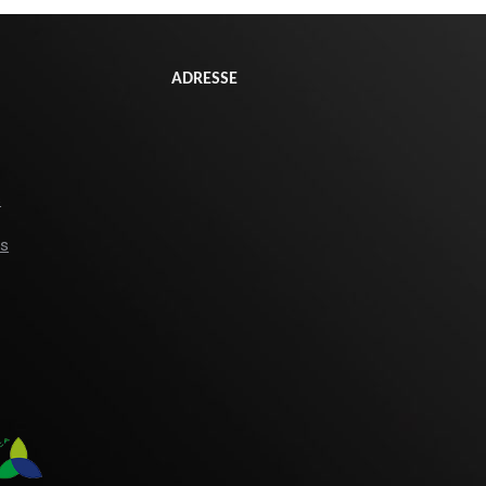
#goutteàgoutte #microirrigation #irrigation #agriculture #semences
ADRESSE
s
es