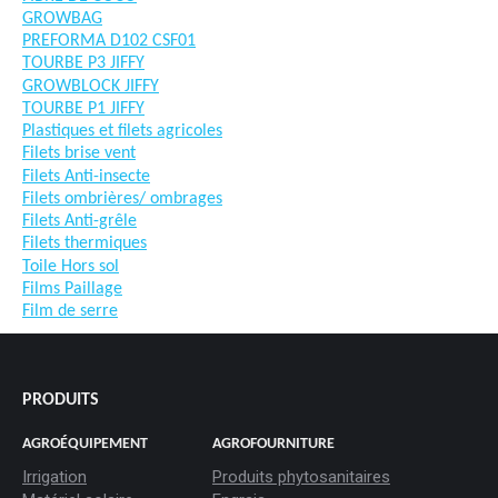
GROWBAG
PREFORMA D102 CSF01
TOURBE P3 JIFFY
GROWBLOCK JIFFY
TOURBE P1 JIFFY
Plastiques et filets agricoles
Filets brise vent
Filets Anti-insecte
Filets ombrières/ ombrages
Filets Anti-grêle
Filets thermiques
Toile Hors sol
Films Paillage
Film de serre
PRODUITS
AGROÉQUIPEMENT
AGROFOURNITURE
Irrigation
Produits phytosanitaires