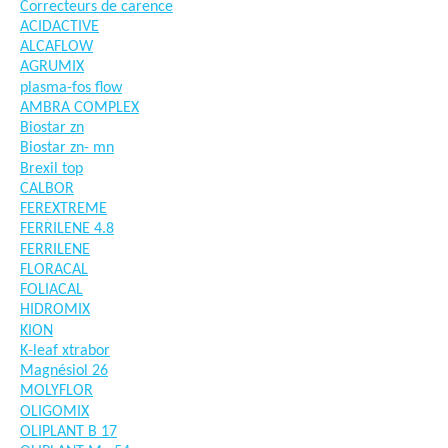
Correcteurs de carence
ACIDACTIVE
ALCAFLOW
AGRUMIX
plasma-fos flow
AMBRA COMPLEX
Biostar zn
Biostar zn- mn
Brexil top
CALBOR
FEREXTREME
FERRILENE 4.8
FERRILENE
FLORACAL
FOLIACAL
HIDROMIX
KION
K-leaf xtrabor
Magnésiol 26
MOLYFLOR
OLIGOMIX
OLIPLANT B 17