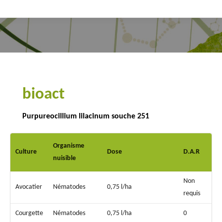
Vous êtes ici :
bioact
Purpureocillium lilacinum souche 251
Organisme
Culture
Dose
D.A.R
nuisible
Non
Avocatier
Nématodes
0,75 l/ha
requis
Courgette
Nématodes
0,75 l/ha
0