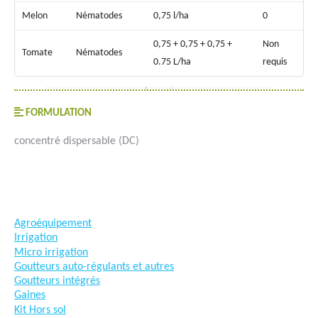
Melon
Nématodes
0,75 l/ha
0
0,75 + 0,75 + 0,75 +
Non
Tomate
Nématodes
0.75 L/ha
requis
FORMULATION
concentré dispersable (DC)
#goutteàgoutte #microirrigation #irrigation #agriculture
#semences #phyto #engrais
Agroéquipement
Irrigation
Micro irrigation
Goutteurs auto-régulants et autres
Goutteurs intégrés
Gaines
Kit Hors sol