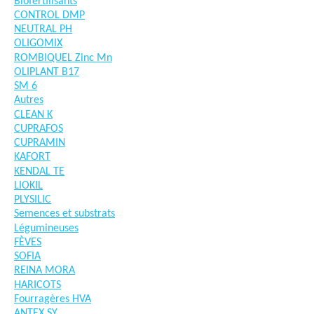
Biofertilisants
CONTROL DMP
NEUTRAL PH
OLIGOMIX
ROMBIQUEL Zinc Mn
OLIPLANT B17
SM 6
Autres
CLEAN K
CUPRAFOS
CUPRAMIN
KAFORT
KENDAL TE
LIOKIL
PLYSILIC
Semences et substrats
Légumineuses
FÈVES
SOFIA
REINA MORA
HARICOTS
Fourragères HVA
ANTEX SY