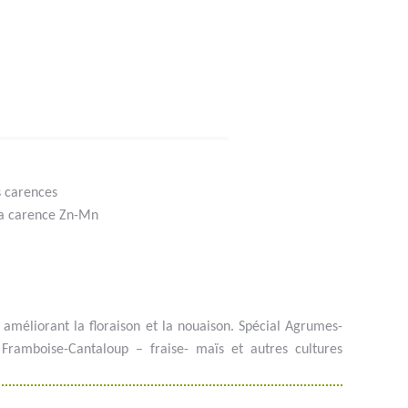
s carences
la carence Zn-Mn
 améliorant la floraison et la nouaison. Spécial Agrumes-
 Framboise-Cantaloup – fraise- maïs et autres cultures
 #phyto #engrais