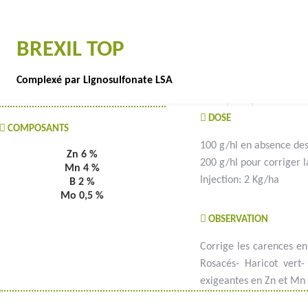
BREXIL TOP
Complexé par Lignosulfonate LSA
DOSE
COMPOSANTS
100 g/hl en absence de
Zn 6 %
200 g/hl pour corriger 
Mn 4 %
Injection: 2 Kg/ha
B 2 %
Mo 0,5 %
OBSERVATION
Corrige les carences en
Rosacés- Haricot vert-
exigeantes en Zn et Mn
#goutteàgoutte #microirrigation #irrigation #agriculture #semences