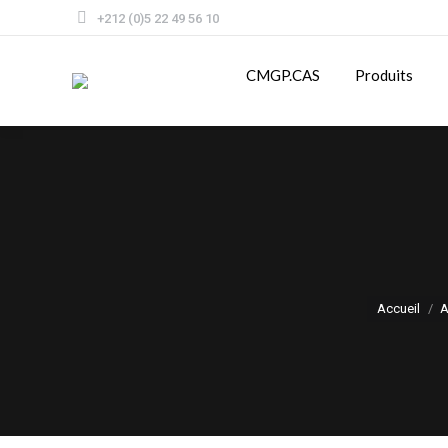
+212 (0)5 22 49 56 10
CMGP.CAS
Produits
Accueil
A