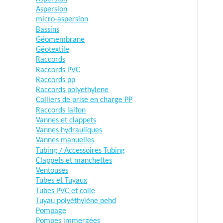
Aspersion
micro-aspersion
Bassins
Géomembrane
Géotextile
Raccords
Raccords PVC
Raccords pp
Raccords polyethylene
Colliers de prise en charge PP
Raccords laiton
Vannes et clappets
Vannes hydrauliques
Vannes manuelles
Tubing / Accessoires Tubing
Clappets et manchettes
Ventouses
Tubes et Tuyaux
Tubes PVC et colle
Tuyau polyéthylène pehd
Pompage
Pompes immergées