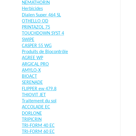
NEMATHORIN
Herbicides
Dialen Super 464 SL
OTHELLO OD
PRINTAZOL 75
TOUCHDOWN SYST 4
SWIPE
CASPER 55 WG
Produits de Biocontrôle
AGREE WP
ARGICAL PRO
AMYLO-X
BIOACT
SERENADE
FLIPPER ew 479.8
THIOVIT JET
Traitement du sol
ACCOLADE EC
DORLONE
TRIPICRIN
TRI-FORM 40 EC
TRI-FORM 60 EC