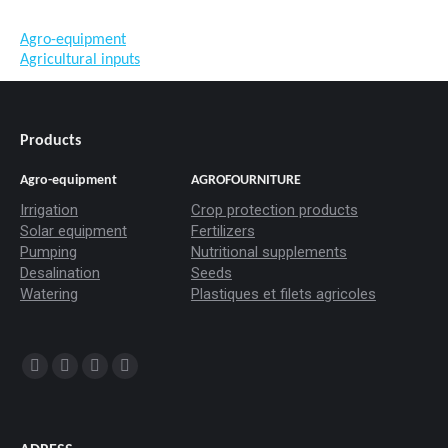
Agro-equipment
Agricultural inputs
Products
Agro-equipment
AGROFOURNITURE
Irrigation
Crop protection products
Solar equipment
Fertilizers
Pumping
Nutritional supplements
Desalination
Seeds
Watering
Plastiques et filets agricoles
Trouvez nous sur :
La
La
La
La
page
page
page
page
Facebook
YouTube
LinkedIn
Instagram