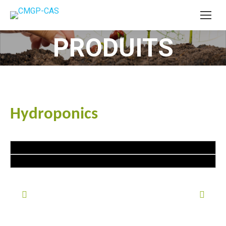
PRODUITS
You are here:
Hydroponics
#goutteàgoutte #microirrigation #irrigation #agriculture
#semences #phyto #engrais