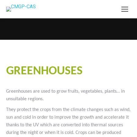
You are here:
#goutteàgoutte #microirrigation #irrigation #agriculture
#semences #phyto #engrais
GREENHOUSES
Greenhouses are used to grow fruits, vegetables, plants… in
unsuitable regions.
They protect the crops from the climate changes such as wind,
sun and cold in order to improve the growth and accelerate it
thanks to the UV which are converted into thermal sources
during the night or when it is cold. Crops can be produced