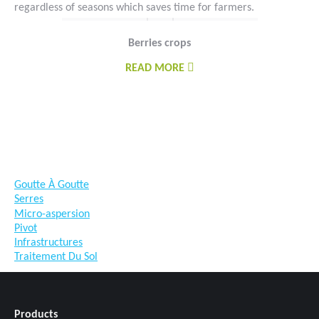
regardless of seasons which saves time for farmers.
Berries crops
READ MORE
Goutte À Goutte
Serres
Micro-aspersion
Pivot
Infrastructures
Traitement Du Sol
Products