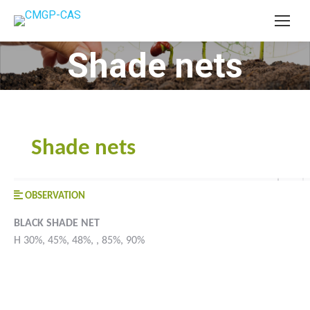
Shade nets
You are here:
Shade nets
OBSERVATION
BLACK SHADE NET
H 30%, 45%, 48%, , 85%, 90%
#goutteàgoutte #microirrigation #irrigation #agriculture
#semences #phyto #engrais