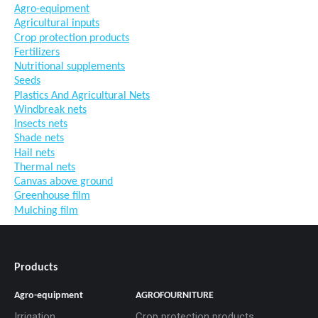
Agro-equipment
Agricultural inputs
Crop protection products
Fertilizers
Nutritional supplements
Seeds
Plastics And Agricultural Nets
Windbreak nets
Insects nets
Shade nets
Hail nets
Thermal nets
Canvas above ground
Greenhouse film
Mulching film
Products
Agro-equipment
AGROFOURNITURE
Irrigation
Crop protection products