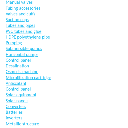
Manual valves
Tubing accessories
Valves and cuffs
Suction cups
Tubes and pipes
PVC tubes and glue
HDPE polyethylene pipe
Pumping
Submersible pumps
Horizontal pumps
Control panel
Desalination
Osmosis machine
Microfiltration cartridge
Antiscalant
Control panel
Solar equipment
Solar panels
Converters
Batteries
Inverters
Metallic structure