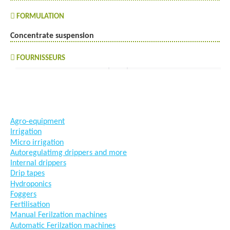
FORMULATION
Concentrate suspension
FOURNISSEURS
#goutteàgoutte #microirrigation #irrigation #agriculture
#semences #phyto #engrais
Agro-equipment
Irrigation
Micro irrigation
Autoregulatimg drippers and more
Internal drippers
Drip tapes
Hydroponics
Foggers
Fertilisation
Manual Ferilzation machines
Automatic Ferilzation machines