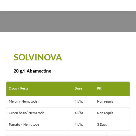
You are here:
SOLVINOVA
20 g/l Abamectine
Crops / Pests
Dose
PHI
Melon / Nematode
4 l/ha
Non requis
Green bean/ Nematode
4 l/ha
Non requis
Tomato / Nematode
4 l/ha
3 Days