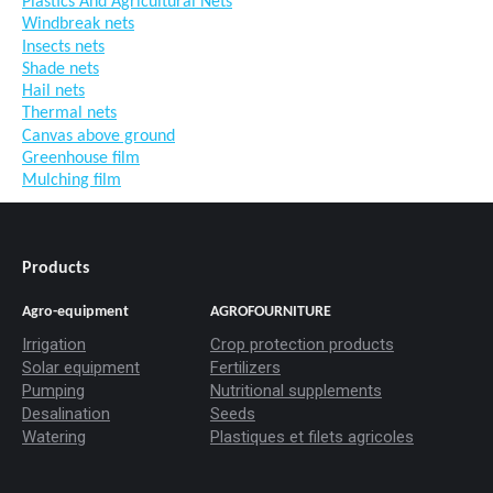
Plastics And Agricultural Nets
Windbreak nets
Insects nets
Shade nets
Hail nets
Thermal nets
Canvas above ground
Greenhouse film
Mulching film
Products
Agro-equipment
AGROFOURNITURE
Irrigation
Crop protection products
Solar equipment
Fertilizers
Pumping
Nutritional supplements
Desalination
Seeds
Watering
Plastiques et filets agricoles