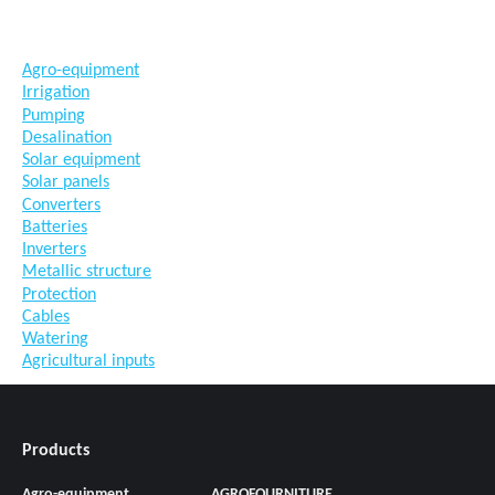
#semences #phyto #engrais
Agro-equipment
Irrigation
Pumping
Desalination
Solar equipment
Solar panels
Converters
Batteries
Inverters
Metallic structure
Protection
Cables
Watering
Agricultural inputs
Products
Agro-equipment
AGROFOURNITURE