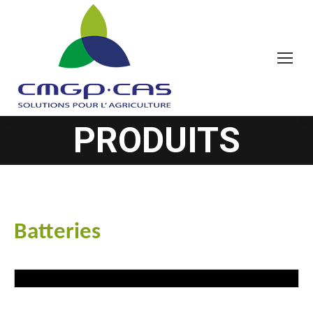
PRODUITS
You are here:
Batteries
#goutteàgoutte #microirrigation #irrigation #agriculture