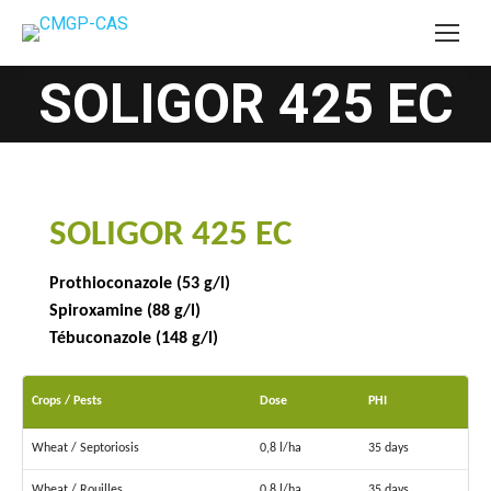
SOLIGOR 425 EC
You are here:
SOLIGOR 425 EC
Prothioconazole (53 g/l)
Spiroxamine (88 g/l)
Tébuconazole (148 g/l)
Crops / Pests
Dose
PHI
Wheat / Septoriosis
0,8 l/ha
35 days
Wheat / Rouilles
0,8 l/ha
35 days