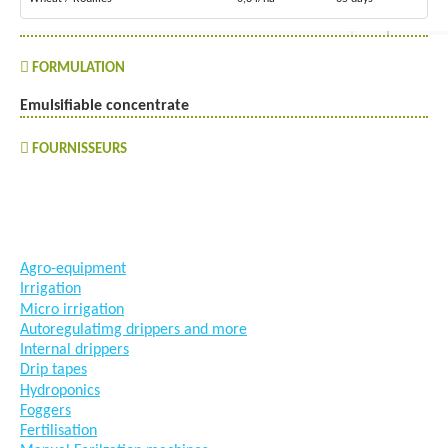
FORMULATION
Emulsifiable concentrate
FOURNISSEURS
#goutteàgoutte #microirrigation #irrigation #agriculture
#semences #phyto #engrais
Agro-equipment
Irrigation
Micro irrigation
Autoregulatimg drippers and more
Internal drippers
Drip tapes
Hydroponics
Foggers
Fertilisation