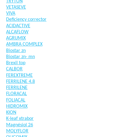
TRYTON
VETASEVE
VIVA
Deficiency corrector
ACIDACTIVE
ALCAFLOW
AGRUMIX
AMBRA COMPLEX
Biostar zn
Biostar zn- mn
Brexil top
CALBOR
FEREXTREME
FERRILENE 4.8
FERRILENE
FLORACAL
FOLIACAL
HIDROMIX
KION
K-leaf xtrabor
Magnésiol 26
MOLYFLOR