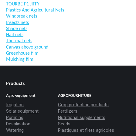
TOURBE P1 JIFFY
Plastics And Agricultural Nets
Windbreak nets
Insects nets
Shade nets
Hail nets
Thermal nets
Canvas above ground
Greenhouse film
Mulching film
Products
Agro-equipment
AGROFOURNITURE
Irrigation
Crop protection products
Solar equipment
Fertilizers
Pumping
Nutritional supplements
Desalination
Seeds
Watering
Plastiques et filets agricoles