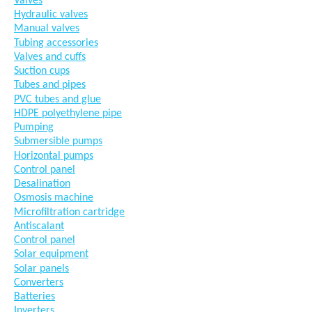
Valves
Hydraulic valves
Manual valves
Tubing accessories
Valves and cuffs
Suction cups
Tubes and pipes
PVC tubes and glue
HDPE polyethylene pipe
Pumping
Submersible pumps
Horizontal pumps
Control panel
Desalination
Osmosis machine
Microfiltration cartridge
Antiscalant
Control panel
Solar equipment
Solar panels
Converters
Batteries
Inverters