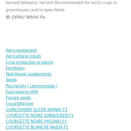
harvest behavior. harvest Recommended for early crops in
greenhouses and in open fields.
IR: ZYMV/ WMV/ Px
#goutteàgoutte #microirrigation #irrigation #agriculture
#semences #phyto #engrais
Agro-equipment
Agricultural inputs
Crop protection products
Fertilizers
Nutritional supplements
Seeds
Pea family ( Leguminosae )
Fourragères HVA
Forage seeds
Cucurbitaceae
CONCOMBRE SLICER AMNAY F1
COURGETTE NOIRE DARKQUEEN F1
COURGETTE NOIRE MILENIO F1
COURGETTE BLANCHE NAJDA F1