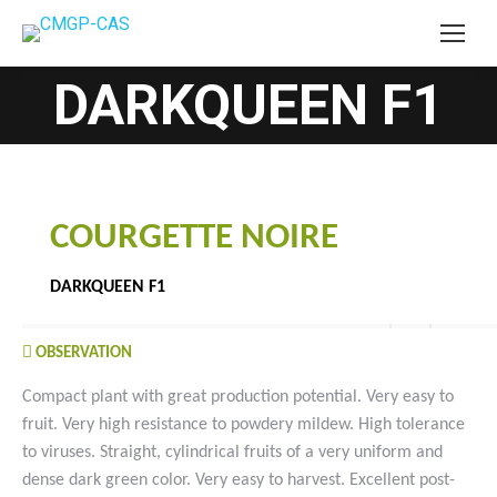
DARKQUEEN F1
You are here:
COURGETTE NOIRE
DARKQUEEN F1
OBSERVATION
Compact plant with great production potential. Very easy to
fruit. Very high resistance to powdery mildew. High tolerance
to viruses. Straight, cylindrical fruits of a very uniform and
dense dark green color. Very easy to harvest. Excellent post-