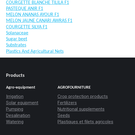
COURGETTE BLANCHE TILILA F1
PASTEQUE ANIR F1
MELON ANANAS AYOUR F1
MELON JAUNE CANARI AWRAS F1
COURGETTE SILYA F1
Solanaceae
Sugar beet
Substrates
Plastics And Agricultural Nets
Products
Agro-equipment
AGROFOURNITURE
Irrigation
Crop protection products
Solar equipment
Fertilizers
Pumping
Nutritional supplements
Desalination
Seeds
Watering
Plastiques et filets agricoles