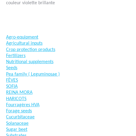
couleur violette brillante
#goutteàgoutte #microirrigation #irrigation #agriculture
#semences #phyto #engrais
Agro-equipment
Agricultural inputs
Crop protection products
Fertilizers
Nutritional supplements
Seeds
Pea family ( Leguminosae )
FÈVES
SOFIA
REINA MORA
HARICOTS
Fourragères HVA
Forage seeds
Cucurbitaceae
Solanaceae
Sugar beet
Substrates