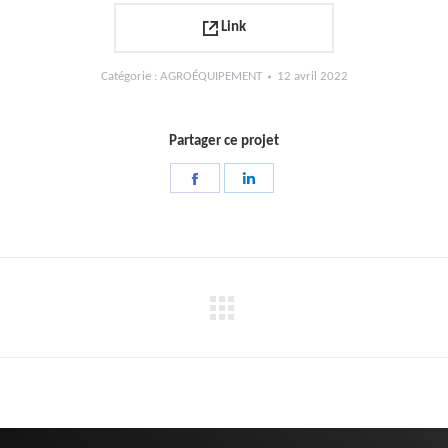
Link
Catégorie :
AGROÉQUIPEMENT
12 avril 2022
Partager ce projet
Partager
Partager
sur
sur
Facebook
LinkedIn
Projets
similaires