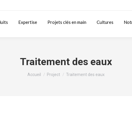
uits
Expertise
Projets clés en main
Cultures
Not
Traitement des eaux
Vous êtes ici :
Accueil
Project
Traitement des eaux