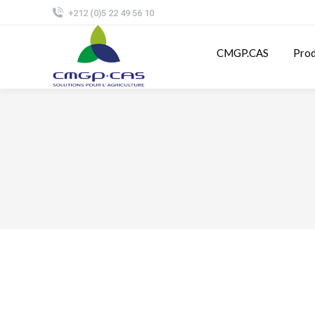
+212 (0)5 22 49 56 10
CMGP.CAS
Prod