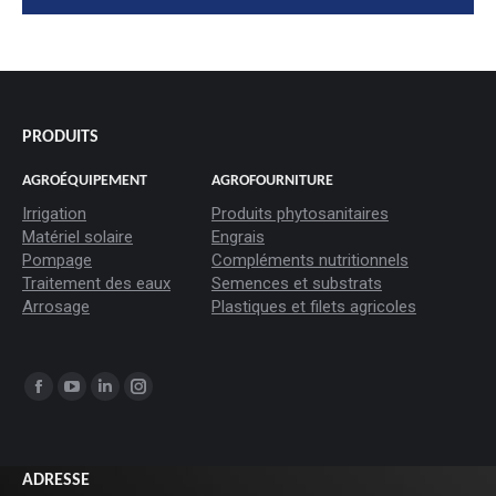
#goutteàgoutte #microirrigation #irrigation #agriculture
#semences #phyto #engrais
PRODUITS
AGROÉQUIPEMENT
AGROFOURNITURE
Irrigation
Produits phytosanitaires
Matériel solaire
Engrais
Pompage
Compléments nutritionnels
Traitement des eaux
Semences et substrats
Arrosage
Plastiques et filets agricoles
Trouvez nous sur :
La
La
La
La
page
page
page
page
Facebook
YouTube
LinkedIn
Instagram
ADRESSE
s'ouvre
s'ouvre
s'ouvre
s'ouvre