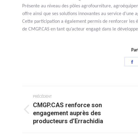
Présente au niveau des pôles agrofourniture, agroéquipem
offre ainsi que ses solutions innovantes au service d’une 
Cette participation a également permis de renforcer les é
de CMGP.CAS en tant qu’acteur engagé dans le développem
Par
P
s
F
Navigation
PRÉCÉDENT
article
CMGP.CAS renforce son
engagement auprès des
Article
producteurs d’Errachidia
précédent
: