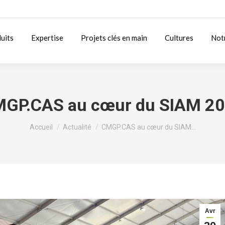
uits
Expertise
Projets clés en main
Cultures
Not
GP.CAS au cœur du SIAM 2
Vous êtes ici :
Accueil
Actualité
CMGP.CAS au cœur du SIAM…
Avr