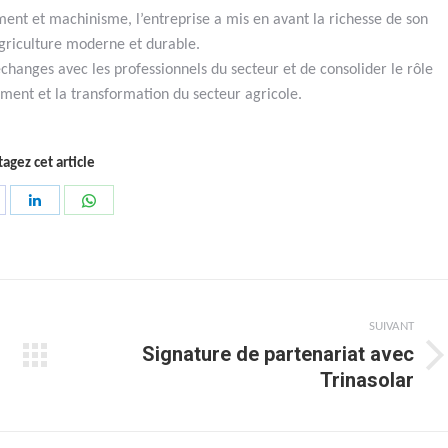
ent et machinisme, l’entreprise a mis en avant la richesse de son
agriculture moderne et durable.
changes avec les professionnels du secteur et de consolider le rôle
ent et la transformation du secteur agricole.
tagez cet article
artager
Partager
Partager
ur
sur
sur
acebook
LinkedIn
WhatsApp
SUIVANT
Signature de partenariat avec
Article
Trinasolar
suivant
: