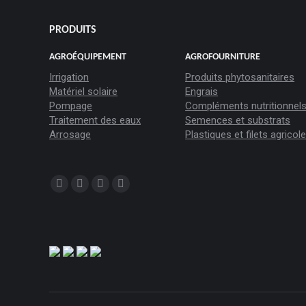
PRODUITS
AGROÉQUIPEMENT
AGROFOURNITURE
Irrigation
Produits phytosanitaires
Matériel solaire
Engrais
Pompage
Compléments nutritionnel
Traitement des eaux
Semences et substrats
Arrosage
Plastiques et filets agricol
Trouvez nous sur :
La
La
La
La
page
page
page
page
Facebook
YouTube
LinkedIn
Instagram
s'ouvre
s'ouvre
s'ouvre
s'ouvre
dans
dans
dans
dans
une
une
une
une
nouvelle
nouvelle
nouvelle
nouvelle