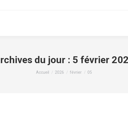
xpertise
Projets clés en main
Cultures
Notre présenc
rchives du jour :
5 février 20
Vous êtes ici :
Accueil
2026
février
05