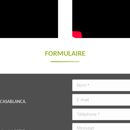
FORMULAIRE
Nom *
E-mail
ur CASABLANCA.
Téléphone *
Message