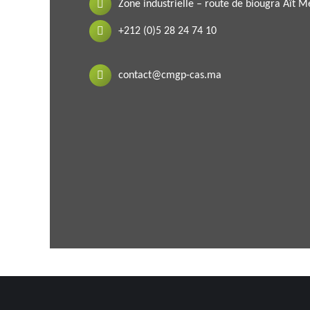
Zone industrielle – route de biougra Aït 
+212 (0)5 28 24 74 10
contact@cmgp-cas.ma