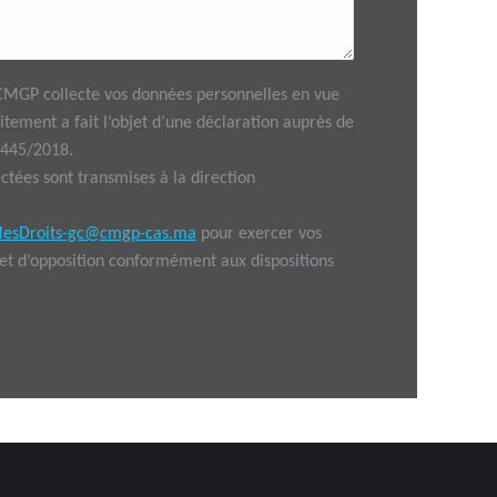
, CMGP collecte vos données personnelles en vue
aitement a fait l’objet d’une déclaration auprès de
-445/2018.
ctées sont transmises à la direction
esDroits-gc@cmgp-cas.ma
pour exercer vos
n et d’opposition conformément aux dispositions