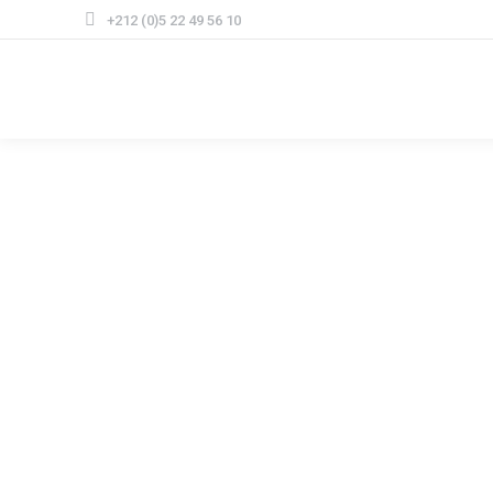
+212 (0)5 22 49 56 10
CMGP.CAS
Produits
E