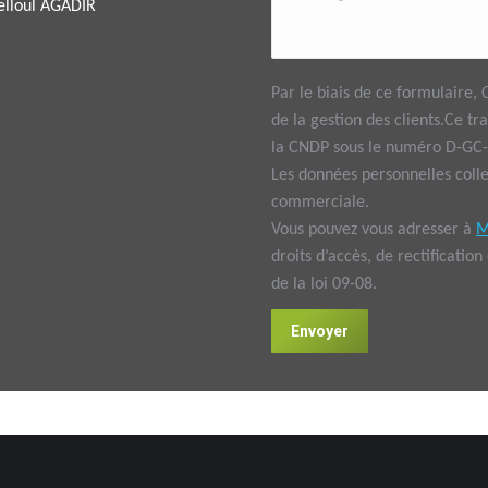
Melloul AGADIR
Par le biais de ce formulaire
de la gestion des clients.Ce tr
la CNDP sous le numéro D-GC
Les données personnelles colle
commerciale.
Vous pouvez vous adresser à
M
droits d’accès, de rectificatio
de la loi 09-08.
Envoyer